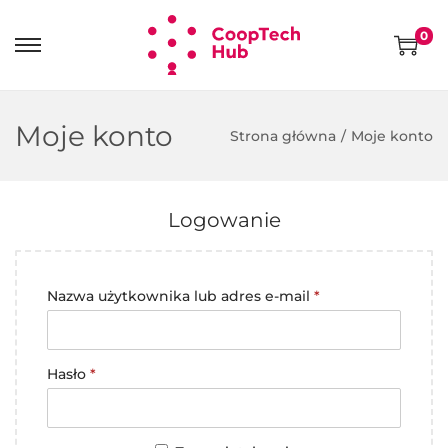
0
S
S
k
k
i
i
Moje konto
Strona główna
/
Moje konto
p
p
t
t
o
o
Logowanie
n
c
a
o
v
n
Nazwa użytkownika lub adres e-mail
*
i
t
g
e
a
n
Hasło
*
t
t
i