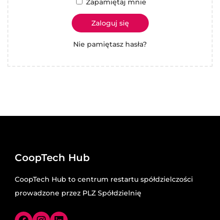
o
Zapamiętaj mnie
n
Zaloguj się
Nie pamiętasz hasła?
CoopTech Hub
CoopTech Hub to centrum restartu spółdzielczości
prowadzone przez PLZ Spółdzielnię
Facebook
Instagram
LinkedIn